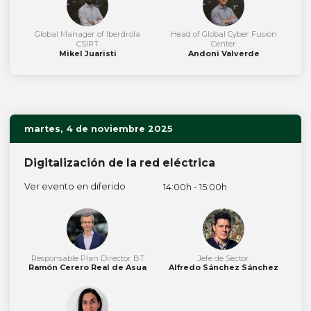
Global Manager of Iberdrola
Head of Global Cyber Fusion
CSIRT
Center
Mikel Juaristi
Andoni Valverde
martes, 4 de noviembre 2025
Digitalización de la red eléctrica
Ver evento en diferido
14:00h - 15:00h
Responsable Plan Director BT
Jefe de Sector
Ramón Cerero Real de Asua
Alfredo Sánchez Sánchez