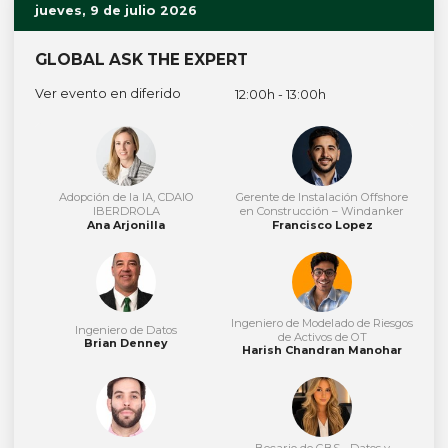
jueves, 9 de julio 2026
GLOBAL ASK THE EXPERT
Ver evento en diferido
12:00h - 13:00h
Adopción de la IA, CDAIO
Gerente de Instalación Offshore
IBERDROLA
en Construcción – Windanker
Ana Arjonilla
Francisco Lopez
Ingeniero de Modelado de Riesgos
Ingeniero de Datos
de Activos de OT
Brian Denney
Harish Chandran Manohar